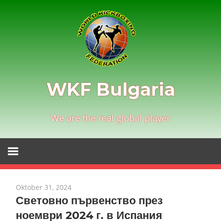
Zum
Inhalt
springen
WKF Bulgaria
We are the real global player
Oktober 31, 2024
Световно първенство през
ноември 2024 г. в Испания