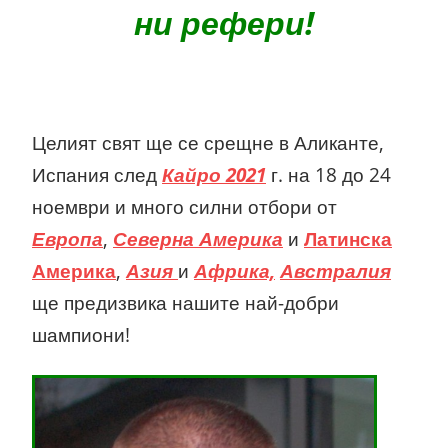
ни рефери!
Целият свят ще се срещне в Аликанте,
Испания след
Кайро 2021
г. на 18 до 24
ноември
и много силни отбори от
Европа
,
Северна Америка
и
Латинска
Америка
,
Азия
и
Африка,
Австралия
ще предизвика нашите най-добри
шампиони!